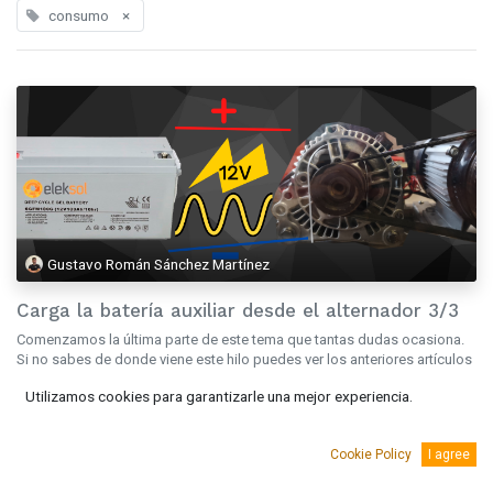
consumo
×
Gustavo Román Sánchez Martínez
Carga la batería auxiliar desde el alternador 3/3
Comenzamos la última parte de este tema que tantas dudas ocasiona.
Si no sabes de donde viene este hilo puedes ver los anteriores artículos
del Blog Carga la batería auxiliar desde el alternador 1/3 [...
Utilizamos cookies para garantizarle una mejor experiencia.
agm
Baterías
camper
consumo
DIY
gel
Instalación
litio
Victron
mar. 6, 2023
Información técnica
Cookie Policy
I agree