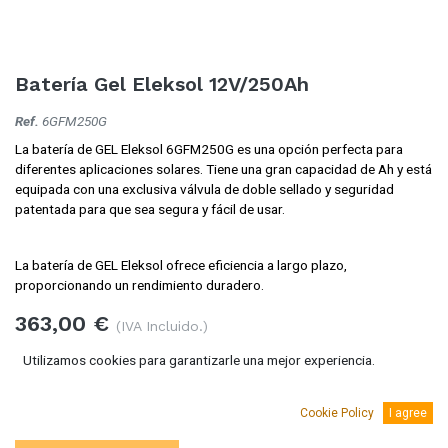
Batería Gel Eleksol 12V/250Ah
Ref.
6GFM250G
La batería de GEL Eleksol 6GFM250G es una opción perfecta para
diferentes aplicaciones solares. Tiene una gran capacidad de Ah y está
equipada con una exclusiva válvula de doble sellado y seguridad
patentada para que sea segura y fácil de usar.
La batería de GEL Eleksol ofrece eficiencia a largo plazo,
proporcionando un rendimiento duradero.
363,00
€
(IVA Incluido.)
300,00
Utilizamos cookies para garantizarle una mejor experiencia.
€
(Sin IVA)
Cookie Policy
I agree