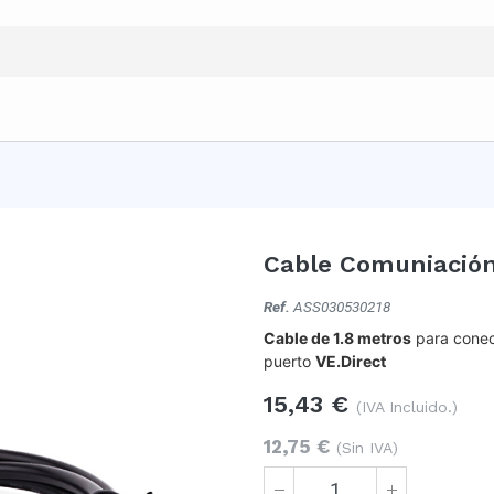
Cable Comuniación
Ref.
ASS030530218
Cable de 1.8 metros
para conect
puerto
VE.Direct
15,43
€
(IVA Incluido.)
12,75
€
(Sin IVA)