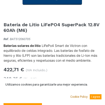
Batería de Litio LiFePO4 SuperPack 12.8V
60Ah (M6)
Ref.
BAT512060705
Baterías solares de litio
LiFePo4 Smart de Victron con
equilibrado de celdas integrado. Las baterías de fosfato de
hierro y litio (LFP) son las baterías tradicionales de Li-Ion más
seguras, eficientes y respetuosas con el medio ambiente.
422,71
€
(IVA Incluido.)
349,35
€
(Sin IVA)
Utilizamos cookies para garantizarle una mejor experiencia.
Cookie Policy
I agree
Añadir al carro