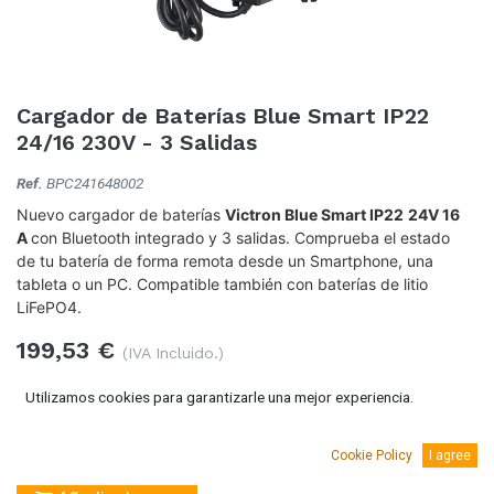
Cargador de Baterías Blue Smart IP22
24/16 230V - 3 Salidas
Ref.
BPC241648002
Nuevo cargador de baterías
Victron Blue Smart IP22
24V 16
A
con Bluetooth integrado y 3 salidas. Comprueba el estado
de tu batería de forma remota desde un Smartphone, una
tableta o un PC. Compatible también con baterías de litio
LiFePO4.
199,53
€
(IVA Incluido.)
164,90
€
(Sin IVA)
Utilizamos cookies para garantizarle una mejor experiencia.
Cookie Policy
I agree