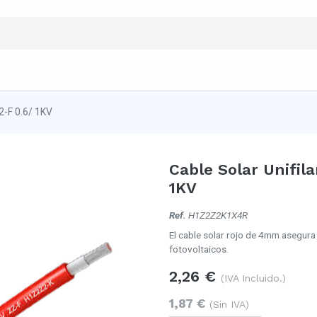
2-F 0.6/ 1KV
Cable Solar Unifil
1KV
Ref.
H1Z2Z2K1X4R
El cable solar rojo de 4mm asegura
fotovoltaicos.
2,26
€
(IVA Incluido.)
1,87
€
(Sin IVA)