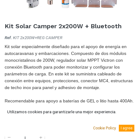
Kit Solar Camper 2x200W + Bluetooth
Ref.
KIT 2x200W+REG CAMPER
Kit solar especialmente diseñado para el apoyo de energía en
autocaravanas y embarcaciones. Compuesto de dos módulos
monocristalinos de 200W, regulador solar MPPT Victron con
conexión Bluetooth para poder monitorizar y configurar los
parámetros de carga. En este kit se suministra cableado de
conexión entre equipos, protecciones, conector MC4, estructuras
de techo inox para panel y adhesivo de montaje.
Recomendable para apoyo a baterías de GEL o litio hasta 400Ah.
345,00
Utilizamos cookies para garantizarle una mejor experiencia.
€
(IVA Incluido.)
285,12
€
(Sin IVA)
Cookie Policy
I agree