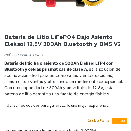
Batería de Litio LiFePO4 Bajo Asiento
Eleksol 12,8V 300Ah Bluetooth y BMS V2
Ref.
LFP300AHBTBA-V2
Batería de litio bajo asiento de 300Ah Eleksol LFP4 con
Bluetooth y celdas prismáticas de clase A,
es la solución de
acumulación ideal para autocaravanas y embarcaciones,
siendo el top ventas y ofreciendo un rendimiento excepcional.
Con una capacidad de 300Ah y un voltaje de 12.8V, esta
batería de litio garantiza una fuente de energía fiable y
duradera para tus dispositivos. Válida para la mayoría de
Utilizamos cookies para garantizarle una mejor experiencia.
asientos con chasis de Fiat Ducato, Citroen Jumper y Peugeot
Boxer.
Cookie Policy
I agree
Cuenta con BMS y Bluetooth integrados. Esta batería es
recomendada para inversores de hasta 2.000W.