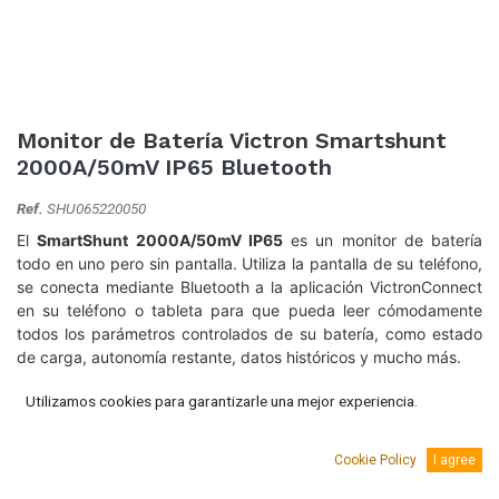
Monitor de Batería Victron Smartshunt
2000A/50mV IP65 Bluetooth
Ref.
SHU065220050
El
SmartShunt 2000A/50mV IP65
es un monitor de batería
todo en uno pero sin pantalla. Utiliza la pantalla de su teléfono,
se conecta mediante Bluetooth a la aplicación VictronConnect
en su teléfono o tableta para que pueda leer cómodamente
todos los parámetros controlados de su batería, como estado
de carga, autonomía restante, datos históricos y mucho más.
Este equipo cuenta con grado de protección IP65 por lo que es
Utilizamos cookies para garantizarle una mejor experiencia.
hermético al polvo y está protegido contra el agua proyectada.
247,87
€
Cookie Policy
I agree
(IVA Incluido.)