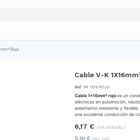
6mm² Rojo
Cable V-K 1X16mm²
Ref.
VK 1X16 ROJO
Cable 1x16mm² rojo
es un condu
eléctricas en automoción, náuti
aislamiento resistente y flexible
una excelente conducción de cor
6,17
€
(IVA Incluido.)
5,10
€
(Sin IVA)