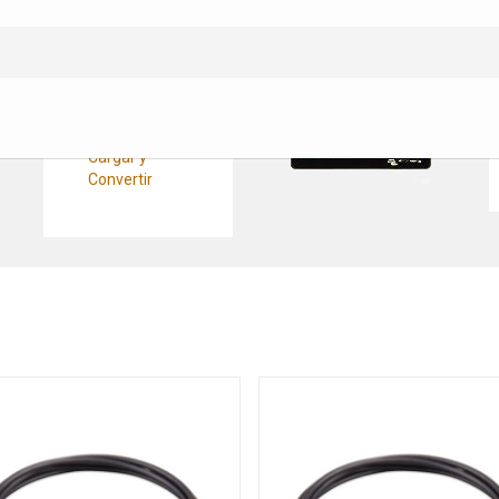
Convertidores
Pasacables
CC/CC
Cableado Cargar y
Convertir
Fusibles y
Protecciones
Cargar y
Convertir