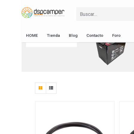
Soportes y
Fusibles y
Pasacables
Protecciones
Cableado
Baterías
Energía Solar
Fusibles y
HOME
Tienda
Blog
Contacto
Foro
Protecciones