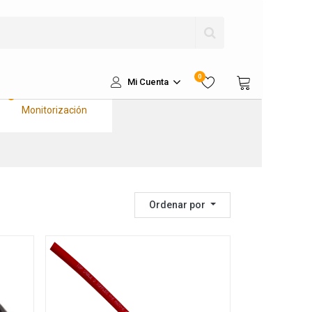
Kits Solares
Completos Litio
Kits Solares
Aislados
Kits Sustitución a
0
Litio
Mi Cuenta
Kits de
Monitorización
Ordenar por