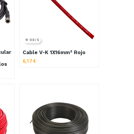
0.0 / 5
cular
Cable V-K 1X16mm² Rojo
6,17
€
los