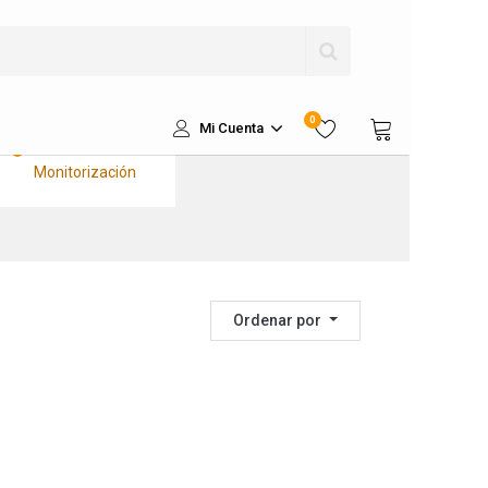
Kits Solares
Completos Litio
Kits Solares
Aislados
Kits Sustitución a
0
Litio
Mi Cuenta
Kits de
Monitorización
Ordenar por