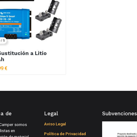
 / 5
Sustitución a Litio
Ah
99
€
ca de
Legal
Subvenciones
Aviso Legal
Camper somos
listas en
Política de Privacidad
ución de material