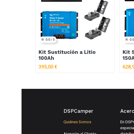
0.0 / 5
0.0
Kit Sustitución a Litio
Kit 
100Ah
150
395,00
€
628,
DSPCamper
Acer
Quiénes Somos
En DSP
especia
Atención al Cliente
distrib