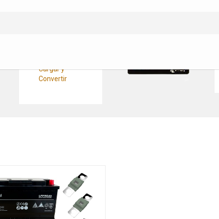
Convertidores
Pasacables
CC/CC
Cableado Cargar y
Convertir
Fusibles y
Protecciones
Cargar y
Convertir