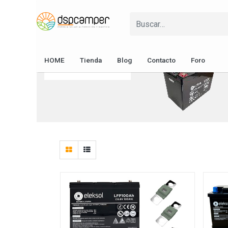
Soportes y
Fusibles y
Pasacables
Protecciones
Cableado
Baterías
Energía Solar
Fusibles y
HOME
Tienda
Blog
Contacto
Foro
Protecciones