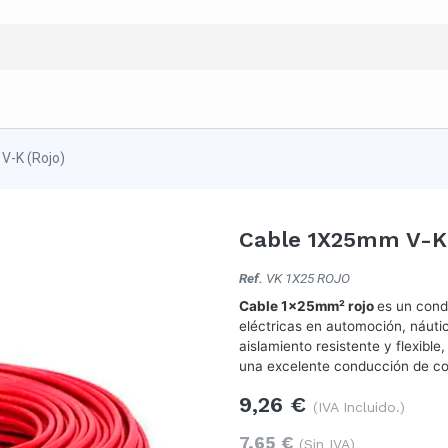
V-K (Rojo)
Cable 1X25mm V-K 
Ref.
VK 1X25 ROJO
Cable 1x25mm² rojo
es un cond
eléctricas en automoción, náuti
aislamiento resistente y flexible
una excelente conducción de cor
9,26
€
(IVA Incluido.)
7,65
€
(Sin IVA)