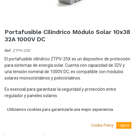
Portafusible Cilíndrico Módulo Solar 10x38
32A 1000V DC
Ref.
ZTPV-25X
El portafusible cilíndrico ZTPV-25X es un dispositivo de protección
para sistemas de energía solar. Cuenta con capacidad de 32V y
una tensión nominal de 1000V DC, es compatible con módulos
solares monocristalinos y policristalinos.
Es esencial para garantizar la seguridad y protección entre
regulador y paneles solares.
3,09
€
(IVA Incluido.)
Utilizamos cookies para garantizarle una mejor experiencia.
2,55
€
(Sin IVA)
Cookie Policy
I agree