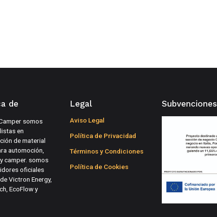
ca de
Legal
Subvenciones
Aviso Legal
Camper somos
listas en
Política de Privacidad
ución de material
ara automoción,
Términos y Condiciones
 y camper. somos
Política de Cookies
idores oficiales
de Victron Energy,
ch, EcoFlow y