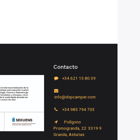
Contacto
+34 621 15 80 39
info@dspcamper.com
+34 985 794 703
Polígono
Promogranda, 22 3319
9
Granda, Asturias