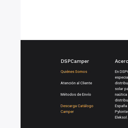
DSPCamper
Acer
Quiénes Somos
En DSP
especia
Atención al Cliente
distrib
solar p
Métodos de Envío
naútica
distribu
Descarga Catálogo
España 
Camper
Pylonte
Eleksol.