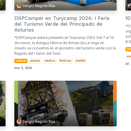
Sergio Negrón Rúa
DSPCamper en Turycamp 2024: I Feria
10
del Turismo Verde del Principado de
*Cr
Asturias
org
sol
*DSPCamper estará presente en Turycamp 2024. Del 7 al 10
8:3
de marzo, la Antigua fábrica de Armas de La Vega en
Oviedo se convertirá en el epicentro del turismo verde con la
ca
llegada del I Salón del Turis...
va
camper
evento
náutica
Noticias
vanlife
jul.
mar. 5, 2024
Sergio Negrón Rúa