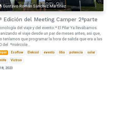
Gustavo Román Sánchez Martínez
ª Edición del Meeting Camper 2ªparte
onología del viaje y del evento:* El Pilar Ya llevábamos
anizando el viaje desde un par de meses antes, asi que,
o teníamos que programar la hora de salida que era a las
0 del *miércole...
mper
Ecoflow
Eleksol
evento
litio
potencia
solar
nlife
Victron
 18, 2023