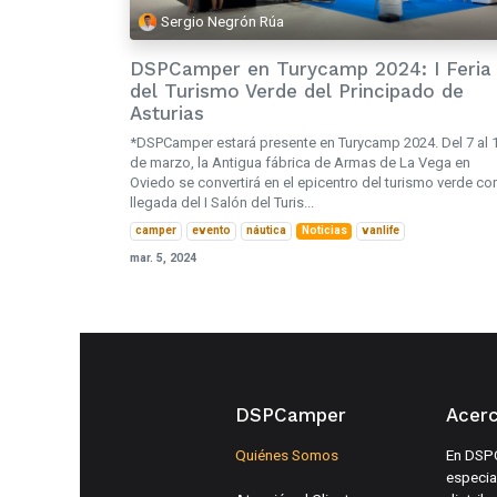
Sergio Negrón Rúa
DSPCamper en Turycamp 2024: I Feria
del Turismo Verde del Principado de
Asturias
*DSPCamper estará presente en Turycamp 2024. Del 7 al 
de marzo, la Antigua fábrica de Armas de La Vega en
Oviedo se convertirá en el epicentro del turismo verde con
llegada del I Salón del Turis...
camper
evento
náutica
Noticias
vanlife
mar. 5, 2024
DSPCamper
Acer
Quiénes Somos
En DSP
especia