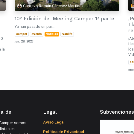
Gustavo Román Sánchez Martínez
10º Edición del Meeting Camper 1ª parte
¡P
Ll
Ya han pasado un par...
r
camper
evento
Noticias
vanlife
10
¡At
jun. 28, 2023
Lla
 la
los
Vid
ca
mar
ca de
Legal
Subvenciones
Aviso Legal
Camper somos
listas en
Política de Privacidad