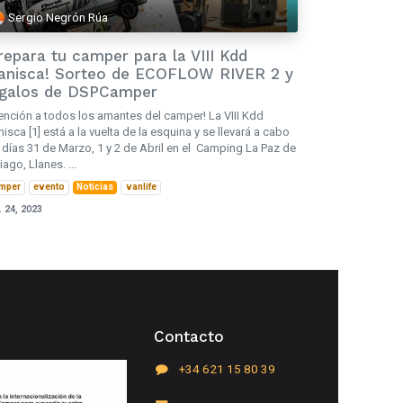
Sergio Negrón Rúa
repara tu camper para la VIII Kdd
anisca! Sorteo de ECOFLOW RIVER 2 y
egalos de DSPCamper
ención a todos los amantes del camper! La VIII Kdd
nisca [1] está a la vuelta de la esquina y se llevará a cabo
 días 31 de Marzo, 1 y 2 de Abril en el Camping La Paz de
iago, Llanes. ...
mper
evento
Noticias
vanlife
. 24, 2023
Contacto
+34 621 15 80 39