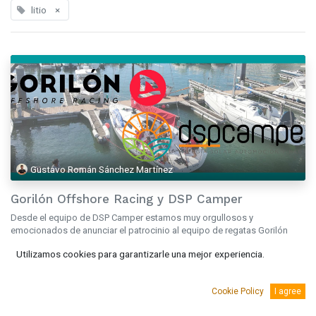
litio
×
Gustavo Román Sánchez Martínez
Gorilón Offshore Racing y DSP Camper
Desde el equipo de DSP Camper estamos muy orgullosos y
emocionados de anunciar el patrocinio al equipo de regatas Gorilón
Offshore Racing. El equipo Gorilón Offshore Racing tiene una larga tr...
Utilizamos cookies para garantizarle una mejor experiencia.
Baterías
carreras
competición
litio
náutica
regatas
Victron
may. 11, 2023
Cookie Policy
I agree