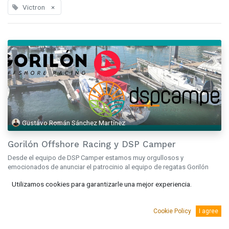
Victron
×
Gustavo Román Sánchez Martínez
Gorilón Offshore Racing y DSP Camper
Desde el equipo de DSP Camper estamos muy orgullosos y
emocionados de anunciar el patrocinio al equipo de regatas Gorilón
Offshore Racing. El equipo Gorilón Offshore Racing tiene una larga tr...
Utilizamos cookies para garantizarle una mejor experiencia.
Baterías
carreras
competición
litio
náutica
regatas
Victron
may. 11, 2023
Cookie Policy
I agree