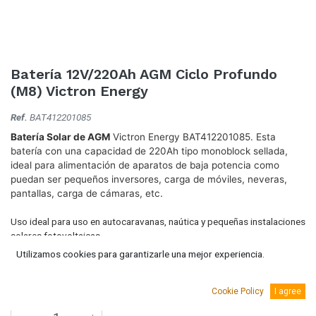
Batería 12V/220Ah AGM Ciclo Profundo
(M8) Victron Energy
Ref.
BAT412201085
Batería Solar de AGM
Victron Energy BAT412201085. Esta
batería con una capacidad de 220Ah tipo monoblock sellada,
ideal para alimentación de aparatos de baja potencia como
puedan ser pequeños inversores, carga de móviles, neveras,
pantallas, carga de cámaras, etc.
Uso ideal para uso en autocaravanas, naútica y pequeñas instalaciones
solares fotovoltaicas.
Utilizamos cookies para garantizarle una mejor experiencia.
563,62
€
(IVA Incluido.)
465,80
€
(Sin IVA)
Cookie Policy
I agree