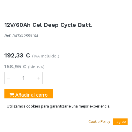
12V/60Ah Gel Deep Cycle Batt.
Ref.
BAT412550104
192,33
€
(IVA Incluido.)
158,95
€
(Sin IVA)
Añadir al carro
Utilizamos cookies para garantizarle una mejor experiencia.
Temporalmente sin existencias
Se puede solicitar bajo pedido 5-10 días laborables
Cookie Policy
I agree