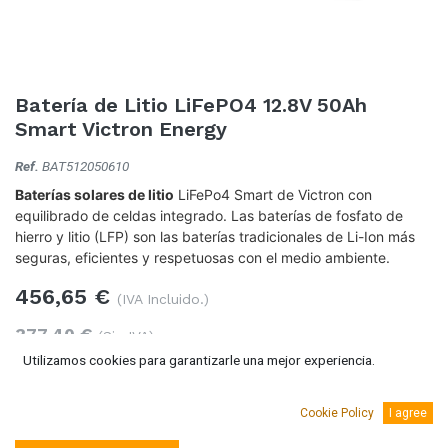
Batería de Litio LiFePO4 12.8V 50Ah
Smart Victron Energy
Ref.
BAT512050610
Baterías solares de litio
LiFePo4 Smart de Victron con
equilibrado de celdas integrado. Las baterías de fosfato de
hierro y litio (LFP) son las baterías tradicionales de Li-Ion más
seguras, eficientes y respetuosas con el medio ambiente.
456,65
€
(IVA Incluido.)
377,40
€
(Sin IVA)
Utilizamos cookies para garantizarle una mejor experiencia.
Cookie Policy
I agree
Añadir al carro