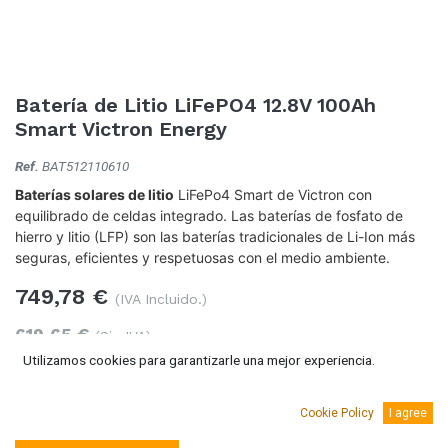
Batería de Litio LiFePO4 12.8V 100Ah
Smart Victron Energy
Ref.
BAT512110610
Baterías solares de litio
LiFePo4 Smart de Victron con
equilibrado de celdas integrado. Las baterías de fosfato de
hierro y litio (LFP) son las baterías tradicionales de Li-Ion más
seguras, eficientes y respetuosas con el medio ambiente.
749,78
€
(IVA Incluido.)
619,65
€
(Sin IVA)
Utilizamos cookies para garantizarle una mejor experiencia.
Cookie Policy
I agree
Añadir al carro