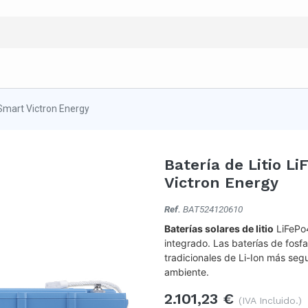
Smart Victron Energy
Batería de Litio L
Victron Energy
Ref.
BAT524120610
Baterías solares de litio
LiFePo4
integrado. Las baterías de fosfat
tradicionales de Li-Ion más seg
ambiente.
2.101,23
€
(IVA Incluido.)