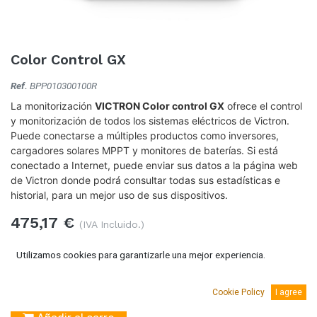
Color Control GX
Ref.
BPP010300100R
La monitorización
VICTRON Color control GX
ofrece el control
y monitorización de todos los sistemas eléctricos de Victron.
Puede conectarse a múltiples productos como inversores,
cargadores solares MPPT y monitores de baterías. Si está
conectado a Internet, puede enviar sus datos a la página web
de Victron donde podrá consultar todas sus estadísticas e
historial, para un mejor uso de sus dispositivos.
475,17
€
(IVA Incluido.)
392,70
€
(Sin IVA)
Utilizamos cookies para garantizarle una mejor experiencia.
Cookie Policy
I agree