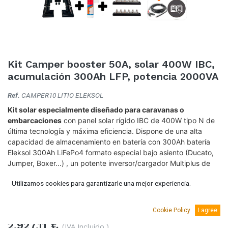
Kit Camper booster 50A, solar 400W IBC,
acumulación 300Ah LFP, potencia 2000VA
Ref.
CAMPER10 LITIO ELEKSOL
Kit solar especialmente diseñado para caravanas o
embarcaciones
con panel solar rígido IBC de 400W tipo N de
última tecnología y máxima eficiencia. Dispone de una alta
capacidad de almacenamiento en batería con 300Ah batería
Eleksol 300Ah LiFePo4 formato especial bajo asiento (Ducato,
Jumper, Boxer...) , un potente inversor/cargador Multiplus de
2.000Va de Victron y un convertidor CC-CC que hace la
Utilizamos cookies para garantizarle una mejor experiencia.
función de booster.
Todos nuestros kits llevan todo lo necesario para su montaje.
Cookie Policy
I agree
2.927,11
€
(IVA Incluido.)