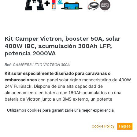
Kit Camper Victron, booster 50A, solar
400W IBC, acumulación 300Ah LFP,
potencia 2000VA
Ref.
CAMPER8 LITIO VICTRON 300A
Kit solar especialmente diseñado para caravanas o
embarcaciones
con panel solar rígido monocristalino de 400W
24V FullBlack. Dispone de una alta capacidad de
almacenamiento en batería con 160Ah acumulados en una
batería de Victron junto a un BMS externo, un potente
inversor/cargador Multiplus de 1.600Va de Victron y un
Utilizamos cookies para garantizarle una mejor experiencia.
convertidor CC-CC de 30A que hace la función de booster.
Todos nuestros kits llevan todo lo necesario para su montaje y
Cookie Policy
I agree
diagrama de montaje básico.