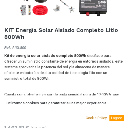
KIT Energía Solar Aislado Completo Litio
800Wh
Ref.
AISL800
Kit de energía solar aislado completo 800Wh
diseñado para
ofrecer un suministro constante de energía en entornos aislados, este
sistema aprovecha la potencia del sol y la almacena de manera
eficiente en baterías de alta calidad de tecnología litio con un
suministro total de 800Wh.
Cuenta con potente inversor de onda senoidal pura de 1200VA, que
proporciona corriente alterna de 230V para tus dispositivos y
Utilizamos cookies para garantizarle una mejor experiencia.
electrodomésticos.
1.770,00
€
(IVA Incluido.)
Cookie Policy
I agree
1.462,81
€