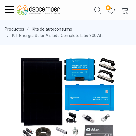
0
Productos
Kits de autoconsumo
KIT Energía Solar Aislado Completo Litio 800Wh