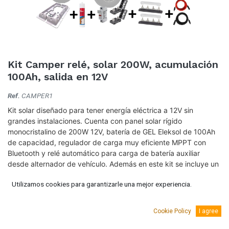
Kit Camper relé, solar 200W, acumulación
100Ah, salida en 12V
Ref.
CAMPER1
Kit solar diseñado para tener energía eléctrica a 12V sin
grandes instalaciones. Cuenta con panel solar rígido
monocristalino de 200W 12V, batería de GEL Eleksol de 100Ah
de capacidad, regulador de carga muy eficiente MPPT con
Bluetooth y relé automático para carga de batería auxiliar
desde alternador de vehículo. Además en este kit se incluye un
protector de baterías configurable a través de la app Victron
Utilizamos cookies para garantizarle una mejor experiencia.
para alargar la vida útil de la batería.
Todos nuestros kits llevan todo lo necesario para su montaje y
Cookie Policy
I agree
esquema de montaje básico.