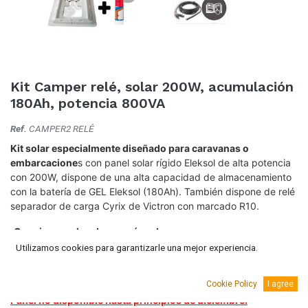
Kit Camper relé, solar 200W, acumulación
180Ah, potencia 800VA
Ref.
CAMPER2 RELÉ
Kit solar especialmente diseñado para caravanas o
embarcacione
s con panel solar rígido Eleksol de alta potencia
con 200W, dispone de una alta capacidad de almacenamiento
con la batería de GEL Eleksol (180Ah). También dispone de relé
separador de carga Cyrix de Victron con marcado R10.
¡Consiga un plus de energía solar para su camper,
autocaravana o embarcación!
Utilizamos cookies para garantizarle una mejor experiencia.
Todos nuestros kits llevan todo lo necesario para su montaje.
Cookie Policy
I agree
Panel no disponible hasta principios de diciembre.