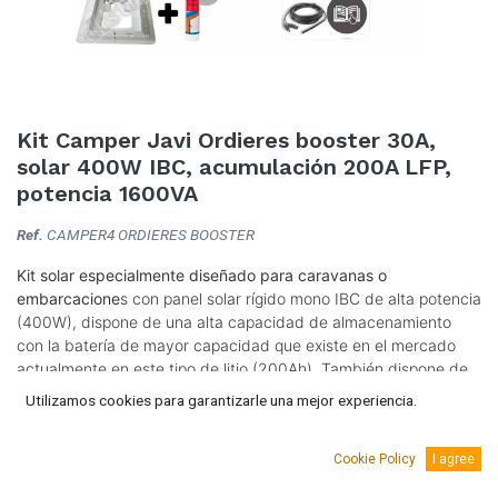
Kit Camper Javi Ordieres booster 30A,
solar 400W IBC, acumulación 200A LFP,
potencia 1600VA
Ref.
CAMPER4 ORDIERES BOOSTER
Kit solar especialmente diseñado para caravanas o
embarcacione
s con panel solar rígido mono IBC de alta potencia
(400W), dispone de una alta capacidad de almacenamiento
con la batería de mayor capacidad que existe en el mercado
actualmente en este tipo de litio (200Ah). También dispone de
un potente inversor/cargador Multiplus Victron de 1600VA y
Utilizamos cookies para garantizarle una mejor experiencia.
booster Smart Orion-Tr 30A de Victron.
¡Consiga un plus de energía solar para su camper,
Cookie Policy
I agree
autocaravana o embarcación!