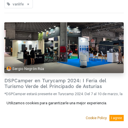
vanlife
×
Sergio Negrón Rúa
DSPCamper en Turycamp 2024: I Feria del
Turismo Verde del Principado de Asturias
*DSPCamper estará presente en Turycamp 2024. Del 7 al 10 de marzo, la
Antigua fábrica de Armas de La Vega en Oviedo se convertirá en el
Utilizamos cookies para garantizarle una mejor experiencia.
epicentro del turismo verde con la llegada del I Salón del Turis...
camper
evento
náutica
Noticias
vanlife
Cookie Policy
I agree
mar. 5, 2024
Eventos