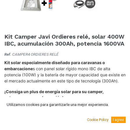
Kit Camper Javi Ordieres relé, solar 400W
IBC, acumulación 300Ah, potencia 1600VA
Ref.
CAMPER4 ORDIERES RELÉ
Kit solar especialmente diseñado para caravanas o
embarcacione
s con panel solar rígido mono IBC de alta
potencia (100W) y la batería de mayor capacidad que existe en
el mercado actualmente en este tipo de tecnología (300Ah).
¡Consiga un plus de energía solar para su camper,
autocaravana o embarcación!
Utilizamos cookies para garantizarle una mejor experiencia.
Todos nuestros kits llevan todo lo necesario para su montaje.
1.755,00
€
Cookie Policy
I agree
(IVA Incluido.)