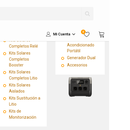
Delta
KITS
Módulos Solares
Plegables
Kits Solares
Nevera Ecoflow
Kits Solares
Glacier
0
Flexibles
Mi Cuenta
Aire
Kits Solares
Acondicionado
Completos Relé
Portátil
Kits Solares
Generador Dual
Completos
Booster
Accesorios
Kits Solares
Completos Litio
Kits Solares
Aislados
Kits Sustitución a
Litio
Kits de
Monitorización