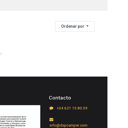
Ordenar por
s
".
Contacto
+34 621 15 80 39
info@dspcamper.com