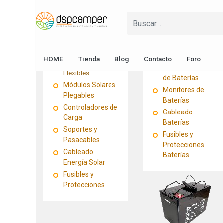
Baterías de Litio
Baterías de GEL
ENERGÍA SOLAR
Baterías de AGM
Protectores de
Módulos Solares
Baterías
HOME
Tienda
Blog
Contacto
Foro
Módulos Solares
Relés y Aislantes
Flexibles
de Baterías
Módulos Solares
Monitores de
Plegables
Baterías
Controladores de
Cableado
Carga
Baterías
Soportes y
Fusibles y
Pasacables
Protecciones
Cableado
Baterías
Energía Solar
Fusibles y
Protecciones