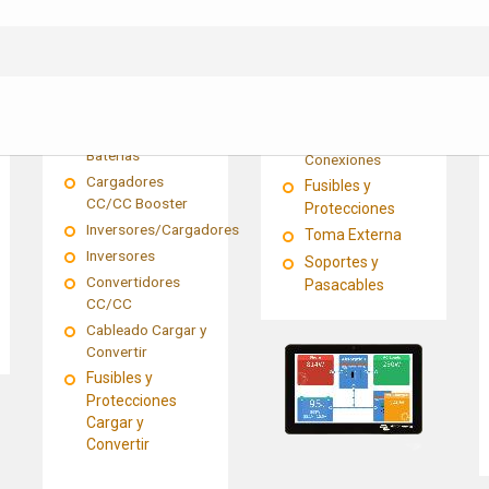
Sistemas
Cableado de
CARGAR Y
Comunicación
CONVERTIR
Cableado
Eléctrico
Cargadores de
Barra de
Baterías
Conexiones
Cargadores
Fusibles y
CC/CC Booster
Protecciones
Inversores/Cargadores
Toma Externa
Inversores
Soportes y
Convertidores
Pasacables
CC/CC
Cableado Cargar y
Convertir
Fusibles y
Protecciones
Cargar y
Convertir