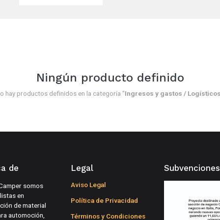
Ningún producto definido
o hay productos definidos en la categoría "
Ingresos y gastos / Logístico
ca de
Legal
Subvenciones
Aviso Legal
Camper somos
listas en
Política de Privacidad
ución de material
ara automoción,
Términos y Condiciones