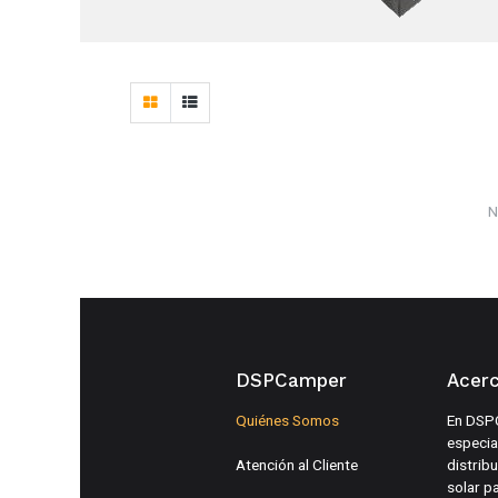
N
DSPCamper
Acer
Quiénes Somos
En DSP
especia
Atención al Cliente
distrib
solar p