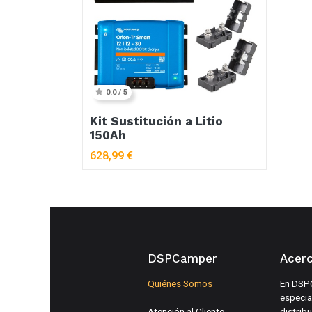
0.0 / 5
Kit Sustitución a Litio
150Ah
628,99
€
DSPCamper
Acer
Quiénes Somos
En DSP
especia
Atención al Cliente
distrib