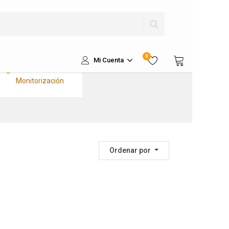
Kits Solares
Completos Litio
Kits Solares
Aislados
Kits Sustitución a
0
Litio
Mi Cuenta
Kits de
Monitorización
Ordenar por