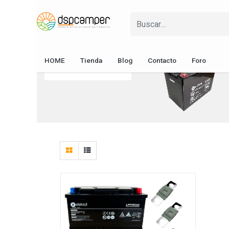
Soportes y
Fusibles y
Pasacables
Protecciones
Cableado
Baterías
Energía Solar
Fusibles y
HOME
Tienda
Blog
Contacto
Foro
Protecciones