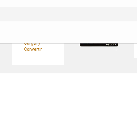
Convertidores
Pasacables
CC/CC
Cableado Cargar y
Convertir
Fusibles y
Protecciones
Cargar y
Convertir