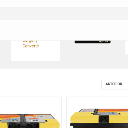
Convertidores
Pasacables
CC/CC
Cableado Cargar y
Convertir
Fusibles y
Protecciones
Cargar y
Convertir
ANTERIOR