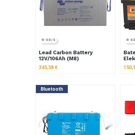
0.0 / 5
0.0
Lead Carbon Battery
Bate
12V/106Ah (M8)
Elek
345,58
€
150,
Bluetooth