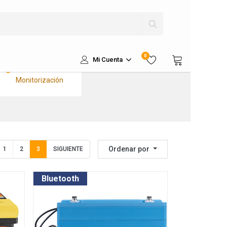
Kits Solares
Completos Litio
Kits Solares
Aislados
Kits Sustitución a
0
Litio
Mi Cuenta
Kits de
Monitorización
Ordenar por
1
2
3
SIGUIENTE
Bluetooth