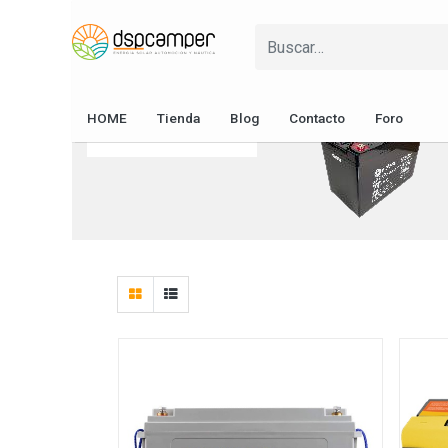
Soportes y
Fusibles y
Pasacables
Protecciones
Cableado
Baterías
Energía Solar
Fusibles y
HOME
Tienda
Blog
Contacto
Foro
Protecciones