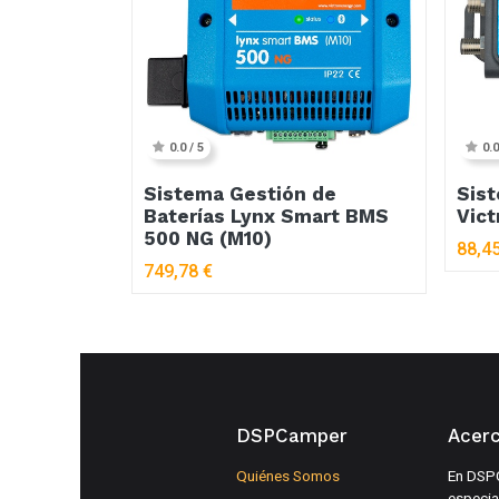
0.0 / 5
0.0
Sistema Gestión de
Sis
Baterías Lynx Smart BMS
Vict
500 NG (M10)
88,4
749,78
€
DSPCamper
Acer
Quiénes Somos
En DSP
especia