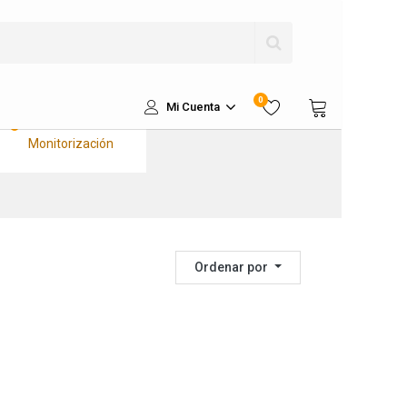
Kits Solares
Completos Litio
Kits Solares
Aislados
Kits Sustitución a
0
Litio
Mi Cuenta
Kits de
Monitorización
Ordenar por