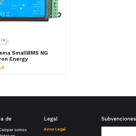
 / 5
tema SmallBMS NG
ron Energy
5
€
ca de
Legal
Subvenciones
Aviso Legal
Camper somos
listas en