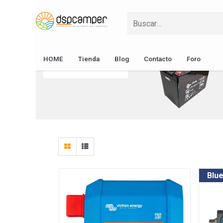
Soportes y
Fusibles y
Pasacables
Protecciones
Cableado
Baterías
Energía Solar
Fusibles y
HOME
Tienda
Blog
Contacto
Foro
Protecciones
Blu