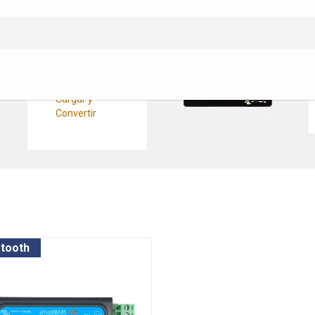
Convertidores
Pasacables
CC/CC
Cableado Cargar y
Convertir
Fusibles y
Protecciones
Cargar y
Convertir
etooth